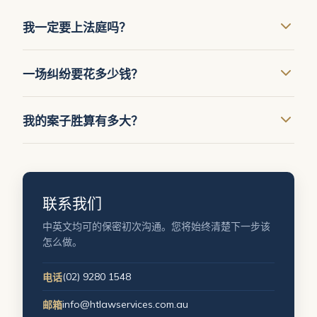
我一定要上法庭吗？
不一定。许多纠纷通过协商或调解就能和解，这通常更
一场纠纷要花多少钱？
快、也更省钱。在对您有利时我们会争取和解，不利时
才会提起诉讼。
我们会给您一个现实的预估，并随时向您更新进展，让
我的案子胜算有多大？
您在每个阶段都能权衡成本与可能的收益。
在审阅事实和文件后，我们会给您一个诚实的评估——
包括其中的薄弱之处——让您能够做出明智的决定。
联系我们
中英文均可的保密初次沟通。您将始终清楚下一步该
怎么做。
(02) 9280 1548
电话
info@htlawservices.com.au
邮箱