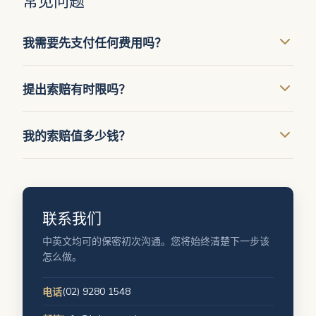
常见问题
我需要先支付任何费用吗？
在许多人身伤害案件中，我们可以商量收费安排，让您
提出索赔有时限吗？
从一开始就不必自掏腰包。在您正式委托前，我们会清
楚地说明费用如何计算——绝无意外。
有的。此类索赔有严格的时限，且因索赔类型而异，所
我的索赔值多少钱？
以尽早寻求建议很重要。如果您不确定，请打给我们
——一次早期沟通不花一分钱，却能保护您的各种选
这取决于您的伤情、治疗情况、误工时间和未来需要。
择。
在初步评估之后，我们会给您一个现实的区间，而不是
夸大其词的承诺。
联系我们
中英文均可的保密初次沟通。您将始终清楚下一步该
怎么做。
(02) 9280 1548
电话