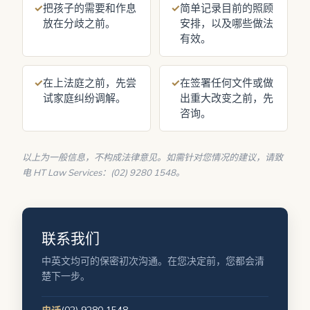
✓
把孩子的需要和作息
✓
简单记录目前的照顾
放在分歧之前。
安排，以及哪些做法
有效。
✓
在上法庭之前，先尝
✓
在签署任何文件或做
试家庭纠纷调解。
出重大改变之前，先
咨询。
以上为一般信息，不构成法律意见。如需针对您情况的建议，请致
电 HT Law Services：(02) 9280 1548。
联系我们
中英文均可的保密初次沟通。在您决定前，您都会清
楚下一步。
(02) 9280 1548